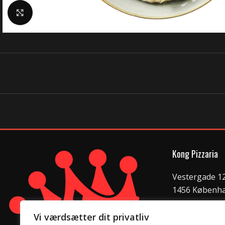
Klik for at forstørre
Kong Pizzaria
Vestergade 12
1456 Københ
info@kongpiz
Vi værdsætter dit privatliv