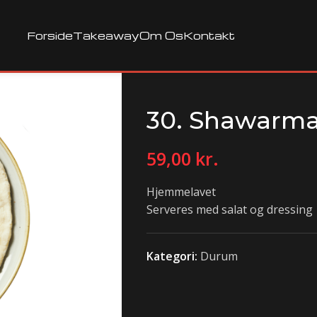
Forside
Takeaway
Om Os
Kontakt
30. Shawarm
59,00
kr.
Hjemmelavet
Serveres med salat og dressing
Kategori:
Durum