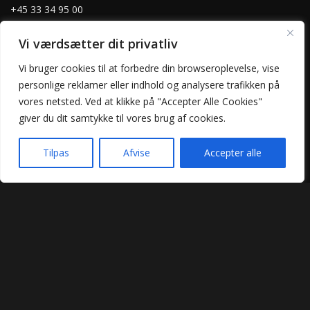
+45 33 34 95 00
Vi værdsætter dit privatliv
Vi bruger cookies til at forbedre din browseroplevelse, vise
personlige reklamer eller indhold og analysere trafikken på
vores netsted. Ved at klikke på "Accepter Alle Cookies"
Praktisk
giver du dit samtykke til vores brug af cookies.
Forside
Takeaway
Tilpas
Afvise
Accepter alle
Kontakt os
Forside
Takeaway
Kurv
Menu
Handelsbetingelser
Privatlivspolitik
Kong Pizzaria @ 2025 | Powered by
NemBestil ApS